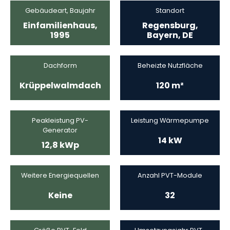
Gebäudeart, Baujahr
Standort
Einfamilienhaus,
Regensburg,
1995
Bayern, DE
Dachform
Beheizte Nutzfläche
Krüppelwalmdach
120 m²
Peakleistung PV-
Leistung Wärmepumpe
Generator
14 kW
12,8 kWp
Weitere Energiequellen
Anzahl PVT-Module
Keine
32