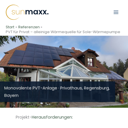
Zum
Inhalt
springen
Start
Referenzen
PVT für Privat – alleinige Wärmequelle für Sole-Wärmepumpe
Monovalente PVT-Anlage · Privathaus, Regensburg,
Bayern
Projekt-
Herausforderungen: